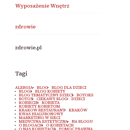
Wyposażenie Wnętrz
zdrowie
zdrowie.pl
Tagi
ALERGIA
BLOG
BLOG DLA DZIECI
BLOGI
BLOG KOBIETY
BLOG TEMATYCZNY DZIECI
BOTOKS
BOTOX
CIEKAWY BLOG
DZIECI
KOBIECIE
KOBIETA
KOBIETY KOBIETOM
KRAKOW RESTAURANT
KRAKÓW
KWAS HIALURONOWY
MARKETING W SIECI
MEDYCYNA ESTETYCZNA
NA BLOGU
O BLOGACH
O KOBIETACH
O NAS KOBIETACH
POMOC PRAWNA