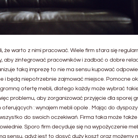
li, że warto z nimi pracować. Wiele firm stara się regular
, aby zintegrować pracowników i zadbać o dobre relac
organizuje taką imprezę to nie ma sensu kupować odpowi
ne i będą niepotrzebnie zajmować miejsce. Pomocne o
 ogromną ofertę mebli, dlatego każdy może wybrać takie
ięc problemu, aby zorganizować przyjęcie dla sporej g
oferujących : wynajem mebli opole . Mając do dyspozyc
szystko do swoich oczekiwań. Firma taka może także
owiednie. Sporo firm decyduje się na wypożyczenie meb
 ma sensu, gdyż jest to dosyć duży koszt oraz możemy 