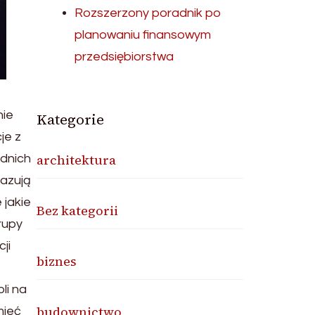
Rozszerzony poradnik po
planowaniu finansowym
przedsiębiorstwa
nie
Kategorie
je z
architektura
ednich
kazują
 jakie
Bez kategorii
rupy
ji
biznes
li na
budownictwo
mieć