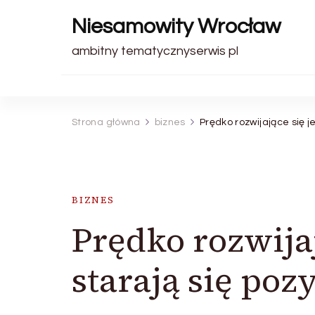
Niesamowity Wrocław
ambitny tematycznyserwis pl
Strona główna
biznes
Prędko rozwijające się 
BIZNES
Prędko rozwijaj
starają się p