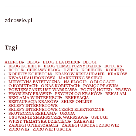
zdrowie.pl
Tagi
ALERGIA
BLOG
BLOG DLA DZIECI
BLOGI
BLOG KOBIETY
BLOG TEMATYCZNY DZIECI
BOTOKS
BOTOX
CIEKAWY BLOG
DZIECI
KOBIECIE
KOBIETA
KOBIETY KOBIETOM
KRAKOW RESTAURANT
KRAKÓW
KWAS HIALURONOWY
MARKETING W SIECI
MEDYCYNA ESTETYCZNA
NA BLOGU
O BLOGACH
O KOBIETACH
O NAS KOBIETACH
POMOC PRAWNA
POWIĘKSZANIE UST WARSZAWA
POZNŃ HOTEL
PRAWO
PROBLEMY PRAWNE
PSYCHOLOG KRAKÓW
REKALAM
REKLAMA W INTERNECIE
REKREACJA
RESTAURACJA KRAKÓW
SKLEP ONLINE
SKLEPY INTERNETOWE
SKLEPY INTERNETOWE CZEŚCI ELEKTRYCZNE
SKUTECZNA REKLAMA
URODA
USUWANIE ZMARSZCZEK WARSZAWA
USŁUGI
WPISY TEMATYKA DZIECIĘCA
ZABAWKI
ZABIEGI UPIEKSZAJACE
ZABIEGI URODA I ZDROWIE
ZDROWIE
ZDROWIE I URODA