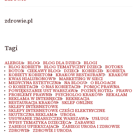
zdrowie.pl
Tagi
ALERGIA
BLOG
BLOG DLA DZIECI
BLOGI
BLOG KOBIETY
BLOG TEMATYCZNY DZIECI
BOTOKS
BOTOX
CIEKAWY BLOG
DZIECI
KOBIECIE
KOBIETA
KOBIETY KOBIETOM
KRAKOW RESTAURANT
KRAKÓW
KWAS HIALURONOWY
MARKETING W SIECI
MEDYCYNA ESTETYCZNA
NA BLOGU
O BLOGACH
O KOBIETACH
O NAS KOBIETACH
POMOC PRAWNA
POWIĘKSZANIE UST WARSZAWA
POZNŃ HOTEL
PRAWO
PROBLEMY PRAWNE
PSYCHOLOG KRAKÓW
REKALAM
REKLAMA W INTERNECIE
REKREACJA
RESTAURACJA KRAKÓW
SKLEP ONLINE
SKLEPY INTERNETOWE
SKLEPY INTERNETOWE CZEŚCI ELEKTRYCZNE
SKUTECZNA REKLAMA
URODA
USUWANIE ZMARSZCZEK WARSZAWA
USŁUGI
WPISY TEMATYKA DZIECIĘCA
ZABAWKI
ZABIEGI UPIEKSZAJACE
ZABIEGI URODA I ZDROWIE
ZDROWIE
ZDROWIE I URODA