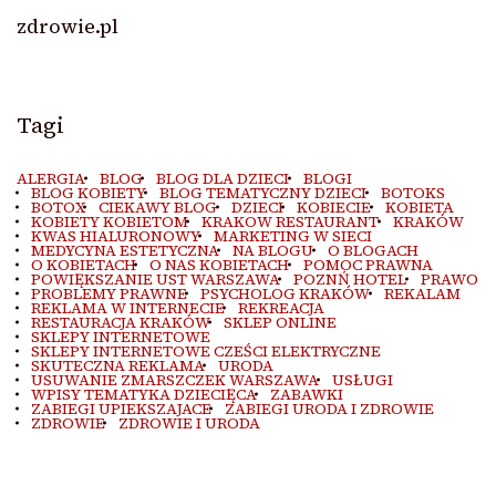
zdrowie.pl
Tagi
ALERGIA
BLOG
BLOG DLA DZIECI
BLOGI
BLOG KOBIETY
BLOG TEMATYCZNY DZIECI
BOTOKS
BOTOX
CIEKAWY BLOG
DZIECI
KOBIECIE
KOBIETA
KOBIETY KOBIETOM
KRAKOW RESTAURANT
KRAKÓW
KWAS HIALURONOWY
MARKETING W SIECI
MEDYCYNA ESTETYCZNA
NA BLOGU
O BLOGACH
O KOBIETACH
O NAS KOBIETACH
POMOC PRAWNA
POWIĘKSZANIE UST WARSZAWA
POZNŃ HOTEL
PRAWO
PROBLEMY PRAWNE
PSYCHOLOG KRAKÓW
REKALAM
REKLAMA W INTERNECIE
REKREACJA
RESTAURACJA KRAKÓW
SKLEP ONLINE
SKLEPY INTERNETOWE
SKLEPY INTERNETOWE CZEŚCI ELEKTRYCZNE
SKUTECZNA REKLAMA
URODA
USUWANIE ZMARSZCZEK WARSZAWA
USŁUGI
WPISY TEMATYKA DZIECIĘCA
ZABAWKI
ZABIEGI UPIEKSZAJACE
ZABIEGI URODA I ZDROWIE
ZDROWIE
ZDROWIE I URODA