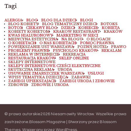
Tagi
ALERGIA
BLOG
BLOG DLA DZIECI
BLOGI
BLOG KOBIETY
BLOG TEMATYCZNY DZIECI
BOTOKS
BOTOX
CIEKAWY BLOG
DZIECI
KOBIECIE
KOBIETA
KOBIETY KOBIETOM
KRAKOW RESTAURANT
KRAKÓW
KWAS HIALURONOWY
MARKETING W SIECI
MEDYCYNA ESTETYCZNA
NA BLOGU
O BLOGACH
O KOBIETACH
O NAS KOBIETACH
POMOC PRAWNA
POWIĘKSZANIE UST WARSZAWA
POZNŃ HOTEL
PRAWO
PROBLEMY PRAWNE
PSYCHOLOG KRAKÓW
REKALAM
REKLAMA W INTERNECIE
REKREACJA
RESTAURACJA KRAKÓW
SKLEP ONLINE
SKLEPY INTERNETOWE
SKLEPY INTERNETOWE CZEŚCI ELEKTRYCZNE
SKUTECZNA REKLAMA
URODA
USUWANIE ZMARSZCZEK WARSZAWA
USŁUGI
WPISY TEMATYKA DZIECIĘCA
ZABAWKI
ZABIEGI UPIEKSZAJACE
ZABIEGI URODA I ZDROWIE
ZDROWIE
ZDROWIE I URODA
© prawa autorskie2026
Niesamowity Wrocław
. Wszelkie prawa
zastrzeżone.
Blossom Magazine | Stworzony przez
Blossom
Themes
.
Wspierany przez
WordPress
.