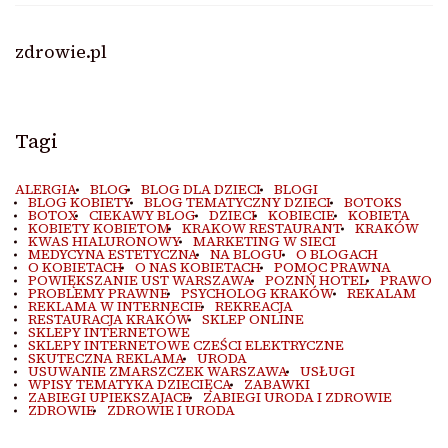
zdrowie.pl
Tagi
ALERGIA
BLOG
BLOG DLA DZIECI
BLOGI
BLOG KOBIETY
BLOG TEMATYCZNY DZIECI
BOTOKS
BOTOX
CIEKAWY BLOG
DZIECI
KOBIECIE
KOBIETA
KOBIETY KOBIETOM
KRAKOW RESTAURANT
KRAKÓW
KWAS HIALURONOWY
MARKETING W SIECI
MEDYCYNA ESTETYCZNA
NA BLOGU
O BLOGACH
O KOBIETACH
O NAS KOBIETACH
POMOC PRAWNA
POWIĘKSZANIE UST WARSZAWA
POZNŃ HOTEL
PRAWO
PROBLEMY PRAWNE
PSYCHOLOG KRAKÓW
REKALAM
REKLAMA W INTERNECIE
REKREACJA
RESTAURACJA KRAKÓW
SKLEP ONLINE
SKLEPY INTERNETOWE
SKLEPY INTERNETOWE CZEŚCI ELEKTRYCZNE
SKUTECZNA REKLAMA
URODA
USUWANIE ZMARSZCZEK WARSZAWA
USŁUGI
WPISY TEMATYKA DZIECIĘCA
ZABAWKI
ZABIEGI UPIEKSZAJACE
ZABIEGI URODA I ZDROWIE
ZDROWIE
ZDROWIE I URODA