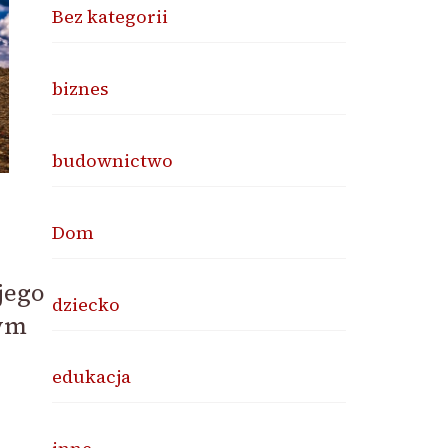
Bez kategorii
biznes
budownictwo
Dom
jego
dziecko
ym
edukacja