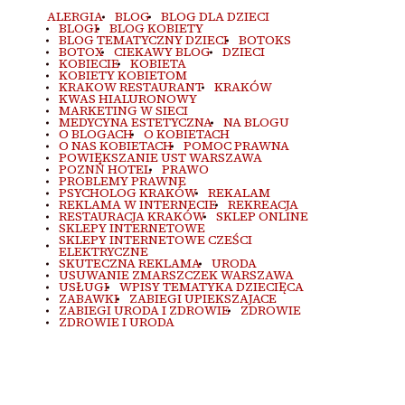
ALERGIA
BLOG
BLOG DLA DZIECI
BLOGI
BLOG KOBIETY
BLOG TEMATYCZNY DZIECI
BOTOKS
BOTOX
CIEKAWY BLOG
DZIECI
KOBIECIE
KOBIETA
KOBIETY KOBIETOM
KRAKOW RESTAURANT
KRAKÓW
KWAS HIALURONOWY
MARKETING W SIECI
MEDYCYNA ESTETYCZNA
NA BLOGU
O BLOGACH
O KOBIETACH
O NAS KOBIETACH
POMOC PRAWNA
POWIĘKSZANIE UST WARSZAWA
POZNŃ HOTEL
PRAWO
PROBLEMY PRAWNE
PSYCHOLOG KRAKÓW
REKALAM
REKLAMA W INTERNECIE
REKREACJA
RESTAURACJA KRAKÓW
SKLEP ONLINE
SKLEPY INTERNETOWE
SKLEPY INTERNETOWE CZEŚCI
ELEKTRYCZNE
SKUTECZNA REKLAMA
URODA
USUWANIE ZMARSZCZEK WARSZAWA
USŁUGI
WPISY TEMATYKA DZIECIĘCA
ZABAWKI
ZABIEGI UPIEKSZAJACE
ZABIEGI URODA I ZDROWIE
ZDROWIE
ZDROWIE I URODA