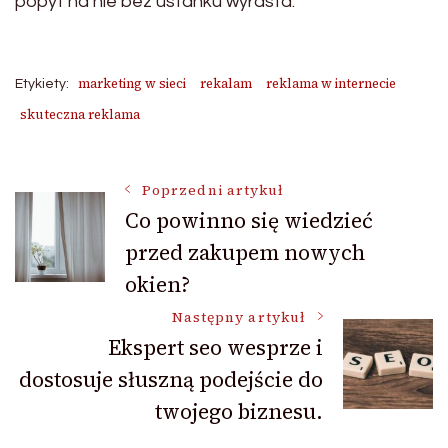
popyt na nie bez ustanku wyrasta.
marketing w sieci
rekalam
reklama w internecie
Etykiety:
skuteczna reklama
Nawigacja
Poprzedni artykuł
Co powinno się wiedzieć
przed zakupem nowych
wpisu
okien?
Następny artykuł
Ekspert seo wesprze i
dostosuje słuszną podejście do
twojego biznesu.