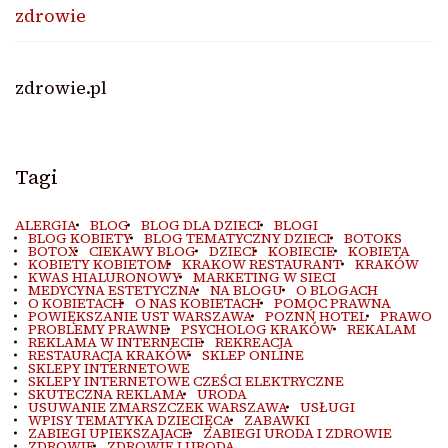
zdrowie
zdrowie.pl
Tagi
ALERGIA
BLOG
BLOG DLA DZIECI
BLOGI
BLOG KOBIETY
BLOG TEMATYCZNY DZIECI
BOTOKS
BOTOX
CIEKAWY BLOG
DZIECI
KOBIECIE
KOBIETA
KOBIETY KOBIETOM
KRAKOW RESTAURANT
KRAKÓW
KWAS HIALURONOWY
MARKETING W SIECI
MEDYCYNA ESTETYCZNA
NA BLOGU
O BLOGACH
O KOBIETACH
O NAS KOBIETACH
POMOC PRAWNA
POWIĘKSZANIE UST WARSZAWA
POZNŃ HOTEL
PRAWO
PROBLEMY PRAWNE
PSYCHOLOG KRAKÓW
REKALAM
REKLAMA W INTERNECIE
REKREACJA
RESTAURACJA KRAKÓW
SKLEP ONLINE
SKLEPY INTERNETOWE
SKLEPY INTERNETOWE CZEŚCI ELEKTRYCZNE
SKUTECZNA REKLAMA
URODA
USUWANIE ZMARSZCZEK WARSZAWA
USŁUGI
WPISY TEMATYKA DZIECIĘCA
ZABAWKI
ZABIEGI UPIEKSZAJACE
ZABIEGI URODA I ZDROWIE
ZDROWIE
ZDROWIE I URODA