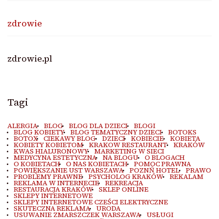
zdrowie
zdrowie.pl
Tagi
ALERGIA
BLOG
BLOG DLA DZIECI
BLOGI
BLOG KOBIETY
BLOG TEMATYCZNY DZIECI
BOTOKS
BOTOX
CIEKAWY BLOG
DZIECI
KOBIECIE
KOBIETA
KOBIETY KOBIETOM
KRAKOW RESTAURANT
KRAKÓW
KWAS HIALURONOWY
MARKETING W SIECI
MEDYCYNA ESTETYCZNA
NA BLOGU
O BLOGACH
O KOBIETACH
O NAS KOBIETACH
POMOC PRAWNA
POWIĘKSZANIE UST WARSZAWA
POZNŃ HOTEL
PRAWO
PROBLEMY PRAWNE
PSYCHOLOG KRAKÓW
REKALAM
REKLAMA W INTERNECIE
REKREACJA
RESTAURACJA KRAKÓW
SKLEP ONLINE
SKLEPY INTERNETOWE
SKLEPY INTERNETOWE CZEŚCI ELEKTRYCZNE
SKUTECZNA REKLAMA
URODA
USUWANIE ZMARSZCZEK WARSZAWA
USŁUGI