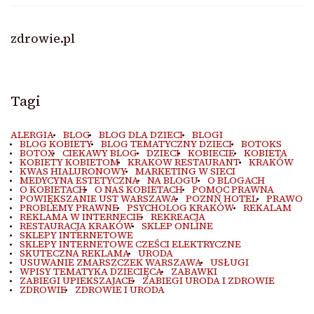
zdrowie.pl
Tagi
ALERGIA
BLOG
BLOG DLA DZIECI
BLOGI
BLOG KOBIETY
BLOG TEMATYCZNY DZIECI
BOTOKS
BOTOX
CIEKAWY BLOG
DZIECI
KOBIECIE
KOBIETA
KOBIETY KOBIETOM
KRAKOW RESTAURANT
KRAKÓW
KWAS HIALURONOWY
MARKETING W SIECI
MEDYCYNA ESTETYCZNA
NA BLOGU
O BLOGACH
O KOBIETACH
O NAS KOBIETACH
POMOC PRAWNA
POWIĘKSZANIE UST WARSZAWA
POZNŃ HOTEL
PRAWO
PROBLEMY PRAWNE
PSYCHOLOG KRAKÓW
REKALAM
REKLAMA W INTERNECIE
REKREACJA
RESTAURACJA KRAKÓW
SKLEP ONLINE
SKLEPY INTERNETOWE
SKLEPY INTERNETOWE CZEŚCI ELEKTRYCZNE
SKUTECZNA REKLAMA
URODA
USUWANIE ZMARSZCZEK WARSZAWA
USŁUGI
WPISY TEMATYKA DZIECIĘCA
ZABAWKI
ZABIEGI UPIEKSZAJACE
ZABIEGI URODA I ZDROWIE
ZDROWIE
ZDROWIE I URODA