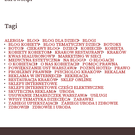
Tagi
ALERGIA
BLOG
BLOG DLA DZIECI
BLOGI
BLOG KOBIETY
BLOG TEMATYCZNY DZIECI
BOTOKS
BOTOX
CIEKAWY BLOG
DZIECI
KOBIECIE
KOBIETA
KOBIETY KOBIETOM
KRAKOW RESTAURANT
KRAKÓW
KWAS HIALURONOWY
MARKETING W SIECI
MEDYCYNA ESTETYCZNA
NA BLOGU
O BLOGACH
O KOBIETACH
O NAS KOBIETACH
POMOC PRAWNA
POWIĘKSZANIE UST WARSZAWA
POZNŃ HOTEL
PRAWO
PROBLEMY PRAWNE
PSYCHOLOG KRAKÓW
REKALAM
REKLAMA W INTERNECIE
REKREACJA
RESTAURACJA KRAKÓW
SKLEP ONLINE
SKLEPY INTERNETOWE
SKLEPY INTERNETOWE CZEŚCI ELEKTRYCZNE
SKUTECZNA REKLAMA
URODA
USUWANIE ZMARSZCZEK WARSZAWA
USŁUGI
WPISY TEMATYKA DZIECIĘCA
ZABAWKI
ZABIEGI UPIEKSZAJACE
ZABIEGI URODA I ZDROWIE
ZDROWIE
ZDROWIE I URODA