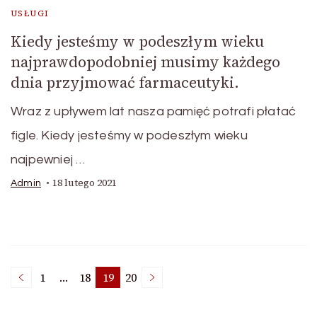
USŁUGI
Kiedy jesteśmy w podeszłym wieku
najprawdopodobniej musimy każdego
dnia przyjmować farmaceutyki.
Wraz z upływem lat nasza pamięć potrafi płatać
figle. Kiedy jesteśmy w podeszłym wieku
najpewniej …
18 lutego 2021
Admin
Stronicowanie
1
…
18
19
20
Strona
Strona
Strona
Strona