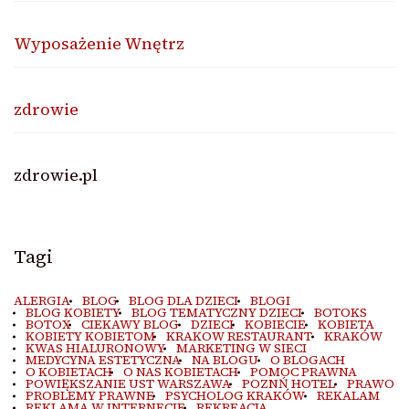
Wyposażenie Wnętrz
zdrowie
zdrowie.pl
Tagi
ALERGIA
BLOG
BLOG DLA DZIECI
BLOGI
BLOG KOBIETY
BLOG TEMATYCZNY DZIECI
BOTOKS
BOTOX
CIEKAWY BLOG
DZIECI
KOBIECIE
KOBIETA
KOBIETY KOBIETOM
KRAKOW RESTAURANT
KRAKÓW
KWAS HIALURONOWY
MARKETING W SIECI
MEDYCYNA ESTETYCZNA
NA BLOGU
O BLOGACH
O KOBIETACH
O NAS KOBIETACH
POMOC PRAWNA
POWIĘKSZANIE UST WARSZAWA
POZNŃ HOTEL
PRAWO
PROBLEMY PRAWNE
PSYCHOLOG KRAKÓW
REKALAM
REKLAMA W INTERNECIE
REKREACJA